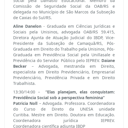
Social pela Damásio Educacional. Membro da
Comissão de Seguridade Social da OAB/RS e
delegada no Município de São Marcos da Subseção
de Caxias do Sul/RS.
Aline Danelon
- Graduada em Ciências Jurídicas e
Sociais pela Unisinos, advogada OAB/RS 59.415,
Diretora Ajunta de Atuação Judicial do IBDP, Vice-
Presidente da Subseção de Camaquã/RS, Pós-
Graduada em Direito do Trabalho pela Unisinos, Pós-
Graduada em Previdência Social pela Unillasale e
Previdência do Servidor Público pelo IEPREV.
Daiane
Becker
– Advogada, mestranda em Direito,
especialista em Direito Previdenciário, Empresarial
Previdenciário, Previdência Privada e em Direito
Trabalhista.
13:30/14:00 –
“Elas planejam, elas conquistam:
Previdência Social sob a perspectiva feminina”
Patricia Noll
– Advogada. Professora. Coordenadora
do Curso de Direto da UNESA unidade
Curitiba. Mestre em Direito. Doutora em Educação.
Coordenadora jurídica IEPREV.
Coordenadora científica adjunta IBDP