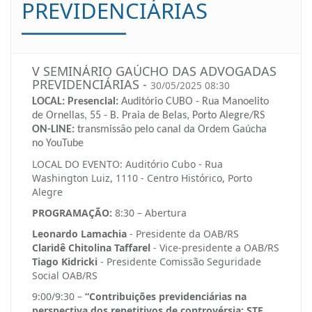
PREVIDENCIÁRIAS
V SEMINÁRIO GAÚCHO DAS ADVOGADAS
PREVIDENCIÁRIAS -
30/05/2025 08:30
LOCAL: Presencial:
Auditório CUBO - Rua Manoelito
de Ornellas, 55 - B. Praia de Belas, Porto Alegre/RS
ON-LINE:
transmissão pelo canal da Ordem Gaúcha
no YouTube
LOCAL DO EVENTO: Auditório Cubo - Rua
Washington Luiz, 1110 - Centro Histórico, Porto
Alegre
PROGRAMAÇÃO:
8:30 – Abertura
Leonardo Lamachia
- Presidente da OAB/RS
Claridê Chitolina Taffarel
- Vice-presidente a OAB/RS
Tiago Kidricki
- Presidente Comissão Seguridade
Social OAB/RS
9:00/9:30 –
“Contribuições previdenciárias na
perspectiva dos repetitivos de controvérsia: STF,