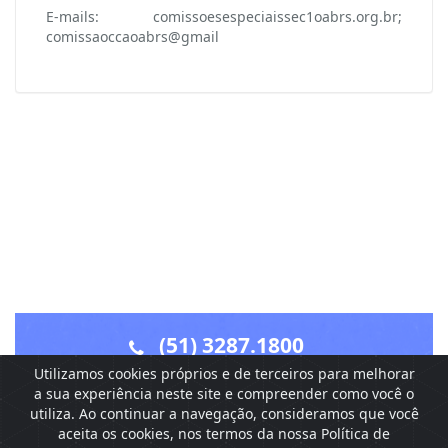
E-mails: comissoesespeciaissec1oabrs.org.br;
comissaoccaoabrs@gmail
(51) 3287.1800
Utilizamos cookies próprios e de terceiros para melhorar
Rua Washington Luiz, 1110 - Centro - CEP 90010-460 -
a sua experiência neste site e compreender como você o
Porto Alegre - RS
utiliza. Ao continuar a navegação, consideramos que você
aceita os cookies, nos termos da nossa Política de