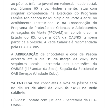
ao público infanto-juvenil em vulnerabilidade social,
nos últimos 60 anos. Hodiernamente, atua com
singular competência na Execução do Programa
Família Acolhedora no Município de Porto Alegre, no
Acolhimento Institucional e na Coordenação do
Programa de Proteção de Crianças e Adolescentes
Ameaçados de Morte (PPCAAM) em convênio com o
Estado do RS, onde a CCA da OAB/RS também
participa e preside. A Rede Calábria é recomendada
pela CCA-OAB/RS.
A
ARRECADÇÃO
de chocolates e ovos de Páscoa
ocorrerá até o dia
31 de março de 2026
, nos
seguintes locais: Secretaria das Comissões da
OAB/RS (11º andar da Sede), Saguão da Seccional e
OAB Serviços (Unidade Cubo).
*A ENTREGA
dos chocolates e ovos de páscoa será
no dia
01 de abril de 2026 ás 14:30 na Rede
Calábria.
Dúvidas: Contato com Jucilene – Secretária da CCA-
OAB/RS.