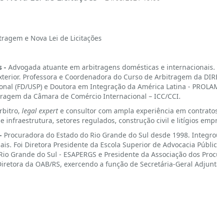
itragem e Nova Lei de Licitações
s -
Advogada atuante em arbitragens domésticas e internacionais. 
 exterior. Professora e Coordenadora do Curso de Arbitragem da DI
ional (FD/USP) e Doutora em Integração da América Latina - PROLA
itragem da Câmara de Comércio Internacional – ICC/CCI.
rbitro,
legal expert
e consultor com ampla experiência em contratos
e infraestrutura, setores regulados, construção civil e litígios empr
 -
Procuradora do Estado do Rio Grande do Sul desde 1998. Integr
is. Foi Diretora Presidente da Escola Superior de Advocacia Públi
Rio Grande do Sul - ESAPERGS e Presidente da Associação dos Proc
iretora da OAB/RS, exercendo a função de Secretária-Geral Adjunt