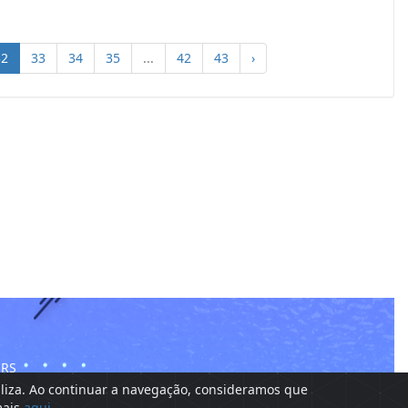
32
33
34
35
...
42
43
›
 RS
tiliza. Ao continuar a navegação, consideramos que
mais
aqui.