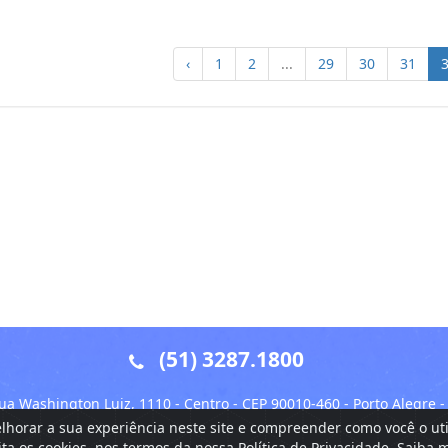
‹
1
2
...
29
30
31
(51) 3287.1800
 Washington Luiz, 1110 - Centro - CEP 90010-460 - Porto Alegre -
elhorar a sua experiência neste site e compreender como você o u
© Copyright 2026 | Desenvolvido por TIC OAB/RS
ita os cookies, nos termos da nossa Política de Privacidade. Saiba 