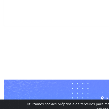
Rua
Utilizamos cookies próprios e de terceiros para m
você ace